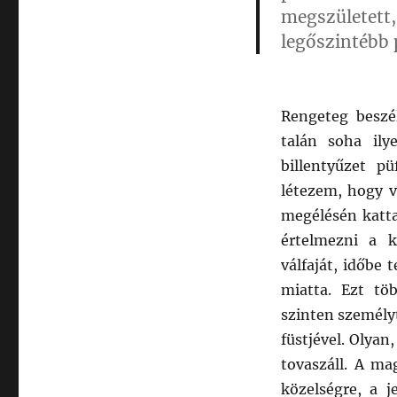
megszületett,
legőszintébb 
Rengeteg beszé
talán soha il
billentyűzet pü
létezem, hogy v
megélésén katta
értelmezni a k
válfaját, időbe
miatta. Ezt t
szinten személy
füstjével. Olya
tovaszáll. A ma
közelségre, a 