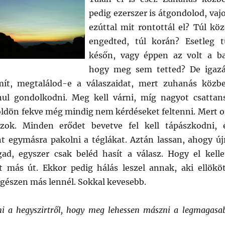
pedig ezerszer is átgondolod, vaj
ezúttal mit rontottál el? Túl köz
engedted, túl korán? Esetleg t
későn, vagy éppen az volt a ba
hogy meg sem tetted? De igaz
ít, megtalálod-e a válaszaidat, mert zuhanás közb
nul gondolkodni. Meg kell várni, míg nagyot csattan
földön fekve még mindig nem kérdéseket feltenni. Mert o
szok. Minden erődet bevetve fel kell tápászkodni, 
t egymásra pakolni a téglákat. Aztán lassan, ahogy új
ad, egyszer csak beléd hasít a válasz. Hogy el kelle
 más út. Ekkor pedig hálás leszel annak, aki ellököt
egészen más lennél. Sokkal kevesebb.
ni a hegyszirtről, hogy meg lehessen mászni a legmagasa