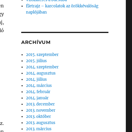
en
Életrajz – karcolatok az örökkévalóság
naplójában
gy
j,
ló
ARCHÍVUM
2015. szeptember
2015. július
2014. szeptember
2014. augusztus
2014. július
2014. március
2014. február
2014. január
2013. december
2013. november
2013. október
z.
2013. augusztus
2013. március
en