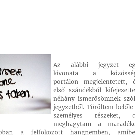
Az alábbi jegyzet eg
kivonata a közösség
portálon megjelentetett, 
első szándékból kifejezett
néhány ismerősömnek szó
jegyzetből. Töröltem belőle
személyes részeket, d
meghagytam a maradéko
bban a felfokozott hangnemben, amib