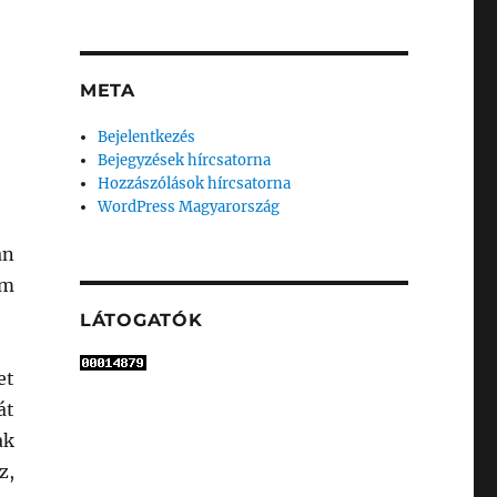
META
Bejelentkezés
Bejegyzések hírcsatorna
Hozzászólások hírcsatorna
WordPress Magyarország
an
em
LÁTOGATÓK
et
át
ak
z,