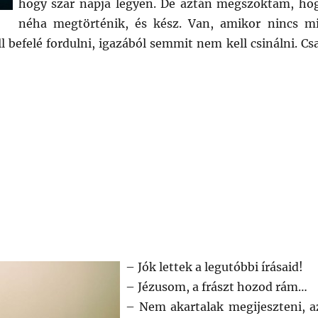
hogy szar napja legyen. De aztán megszoktam, ho
néha megtörténik, és kész. Van, amikor nincs m
l befelé fordulni, igazából semmit nem kell csinálni. Cs
– Jók lettek a legutóbbi írásaid!
– Jézusom, a frászt hozod rám…
– Nem akartalak megijeszteni, a