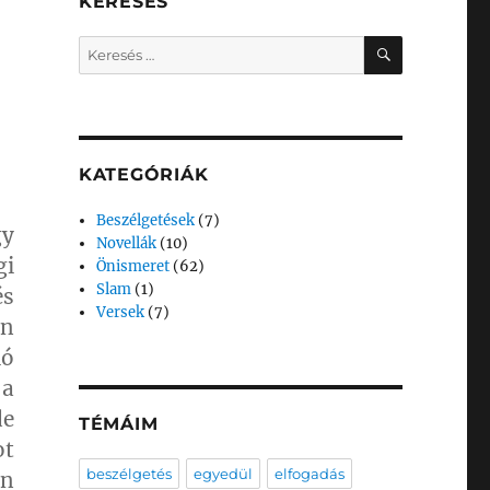
KERESÉS
KERESÉS
Keresés
a
következő
kifejezésre:
KATEGÓRIÁK
Beszélgetések
(7)
y
Novellák
(10)
i
Önismeret
(62)
Slam
(1)
és
Versek
(7)
en
ló
 a
e
TÉMÁIM
t
beszélgetés
egyedül
elfogadás
en