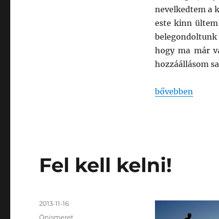
nevelkedtem a k
este kinn ültem
belegondoltunk 
hogy ma már va
hozzáállásom sa
„Önmeghatároz
bővebben
Fel kell kelni!
Közzétéve
2013-11-16
Kategória
Önismeret