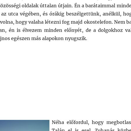
özösségi oldalak úttalan útjain. Én a barátaimmal mind
 az utca végében, és órákig beszélgettünk, anélkül, ho
volna, hogy valaha létezni fog majd okostelefon. Nem ba
n, én is élvezem minden előnyét, de a dolgokhoz va
jnos egészen más alapokon nyugszik.
ás”
Néha előfordul, hogy megbotlas
Talán el is esel. Zuhanás közb