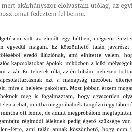
 mert akárhányszor elolvast
am utólag, az egy
posztomat fedeztem fel benne.
lgetésem volt az elmúlt egy hétben, mégsem érezt
yen egyedül magam. Ez köszönhető talán javarészt
föléséből eredő illúziónak, ami elhitette velem, ho
alós kapcsolatokat ápolok, miközben a lelki mélysége
nt a zár. Én tehetek róla, az én hibám, nehezen tudt
apcsolattartásnak ezt a manapság merőben elterje
 telt, mire a helyére pakoltam. Most jobban érzem mag
öbbeknek meg is fogalmaztam, hogy egyszerűen oly
telen a chat, mintha megpróbálnék tangózni egy tábort
n, mintha ott lenne, de amint megpróbálom megtapintan
gamfajta régimódi léleknek pedig égető szüksége van
jelen-létre, ami talán annak köszönhető, hogy nem i