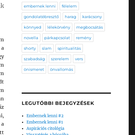
ik
embernek lenni
félelem
gondolatébresztő
harag
karácsony
könnyed
lélekörvény
megbocsátás
novella
párkapcsolat
remény
em
 a
shorty
slam
spiritualitás
gy
szabadság
szerelem
vers
im
önismeret
önvallomás
am
dt
am
an
LEGUTÓBBI BEJEGYZÉSEK
űz
i,
Embernek lenni #2
Embernek lenni #1
 a
Aspirációs citológia
tt
Visszatérés a búcsúba