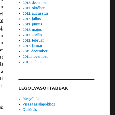
2012. december
on
2012. október
el
2012. augusztus
2012. július
úl
2012. június
j,
2012. május
án
2012. április
2012. február
en
2012. január
sz
2011. december
tt
2011. november
2011. május
és
ra
tt
t.
LEGOLVASOTTABBAK
Megváltás
Vissza az alapokhoz
bb
Csalódás