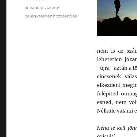
Címke
önismeret
,
shorty
Fel
bejegyzéshez hozzászólás
kell
kelni!
nem is az szám
lehetetlen józa
-újra- aztán a 
sincsenek vála
elkezdeni megin
felépíted önmag
esned, nem volt
Nélküle valami 
Néha le kell jön
csúcsát!