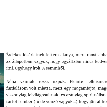
Érdekes kísérletnek lettem alanya, mert most abb
az állapotban vagyok, hogy egyáltalán nincs kedv
írni. Úgyhogy írok. A semmiről.
Néha vannak rossz napok. Eleinte lelkiismer
furdalásom volt miatta, mert egy magamfajta, mag
viszonylag felvilágosultnak, és aránylag spirituálisn
tartott ember (fú de vonzó vagyok…) hogy jön ahho