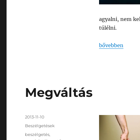
agyalni, nem kel
túlélni.
„A semmi”
bővebben
Megváltás
Közzétéve
2013-11-10
Kategória
Beszélgetések
Címke
beszélgetés
,