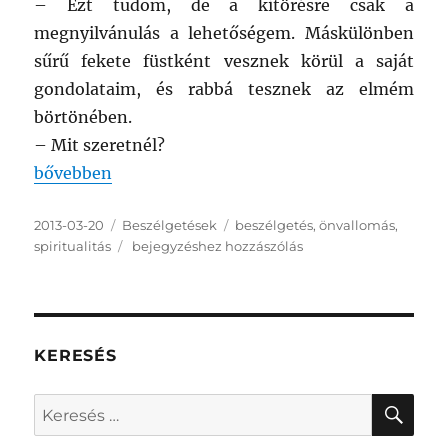
– Ezt tudom, de a kitörésre csak a
megnyilvánulás a lehetőségem. Máskülönben
sűrű fekete füstként vesznek körül a saját
gondolataim, és rabbá tesznek az elmém
börtönében.
– Mit szeretnél?
„Hallgatás”
bővebben
Közzétéve
Kategória
Címke
2013-03-20
Beszélgetések
beszélgetés
,
önvallomás
,
Hallgatás
spiritualitás
bejegyzéshez hozzászólás
KERESÉS
KER
Keresés
a