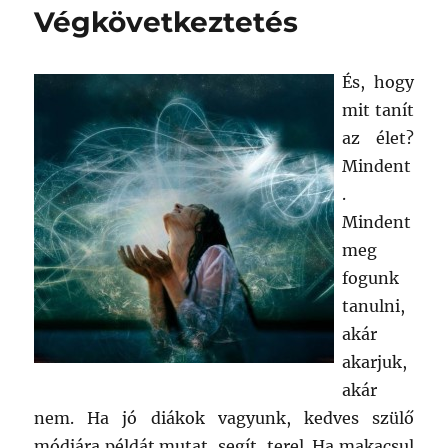
Végkövetkeztetés
És, hogy
mit tanít
az élet?
Mindent
.
Mindent
meg
fogunk
tanulni,
akár
akarjuk,
akár
nem. Ha jó diákok vagyunk, kedves szülő
módjára példát mutat, segít, terel. Ha makacsul