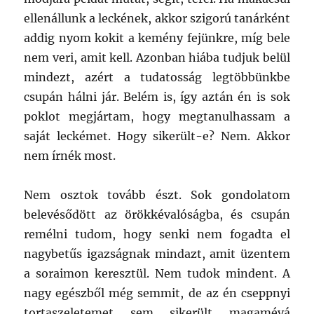
ellenállunk a leckének, akkor szigorú tanárként
addig nyom kokit a kemény fejünkre, míg bele
nem veri, amit kell. Azonban hiába tudjuk belül
mindezt, azért a tudatosság legtöbbünkbe
csupán hálni jár. Belém is, így aztán én is sok
poklot megjártam, hogy megtanulhassam a
saját leckémet. Hogy sikerült-e? Nem. Akkor
nem írnék most.
Nem osztok tovább észt. Sok gondolatom
belevésődött az örökkévalóságba, és csupán
remélni tudom, hogy senki nem fogadta el
nagybetűs igazságnak mindazt, amit üzentem
a soraimon keresztül. Nem tudok mindent. A
nagy egészből még semmit, de az én cseppnyi
tortaszeletemet sem sikerült magamévá