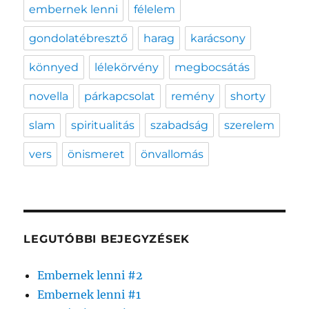
embernek lenni
félelem
gondolatébresztő
harag
karácsony
könnyed
lélekörvény
megbocsátás
novella
párkapcsolat
remény
shorty
slam
spiritualitás
szabadság
szerelem
vers
önismeret
önvallomás
LEGUTÓBBI BEJEGYZÉSEK
Embernek lenni #2
Embernek lenni #1