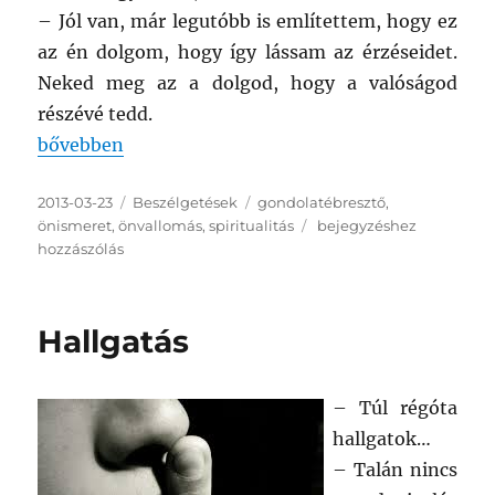
– Jól van, már legutóbb is említettem, hogy ez
az én dolgom, hogy így lássam az érzéseidet.
Neked meg az a dolgod, hogy a valóságod
részévé tedd.
„Lecke”
bővebben
Közzétéve
Kategória
Címke
2013-03-23
Beszélgetések
gondolatébresztő
,
Lecke
önismeret
,
önvallomás
,
spiritualitás
bejegyzéshez
hozzászólás
Hallgatás
– Túl régóta
hallgatok…
– Talán nincs