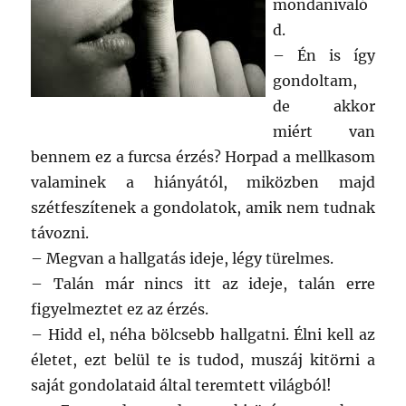
mondanivaló
d.
– Én is így
gondoltam,
de akkor
miért van
bennem ez a furcsa érzés? Horpad a mellkasom
valaminek a hiányától, miközben majd
szétfeszítenek a gondolatok, amik nem tudnak
távozni.
– Megvan a hallgatás ideje, légy türelmes.
– Talán már nincs itt az ideje, talán erre
figyelmeztet ez az érzés.
– Hidd el, néha bölcsebb hallgatni. Élni kell az
életet, ezt belül te is tudod, muszáj kitörni a
saját gondolataid által teremtett világból!