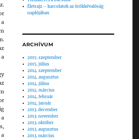
z.
Életrajz – karcolatok az örökkévalóság
or
naplójában
 a
em
m.
ARCHÍVUM
az
 a
2015. szeptember
2015. július
2014. szeptember
gy
2014. augusztus
az
2014. július
2014. március
am
2014. február
or
2014. január
ig
2013. december
2013. november
 a
2013. október
s,
2013. augusztus
 a
2013. március