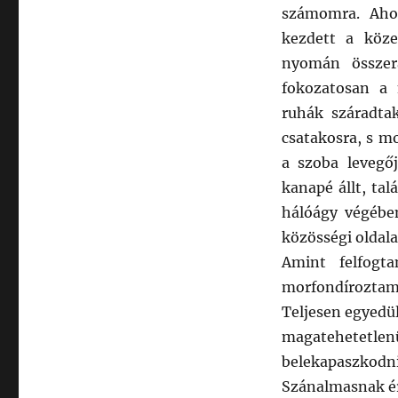
számomra. Aho
kezdett a köze
nyomán összer
fokozatosan a
ruhák száradta
csatakosra, s m
a szoba levegő
kanapé állt, tal
hálóágy végében
közösségi oldala
Amint felfogt
morfondíroztam,
Teljesen egyedü
magatehetet
belekapaszkodni
Szánalmasnak 