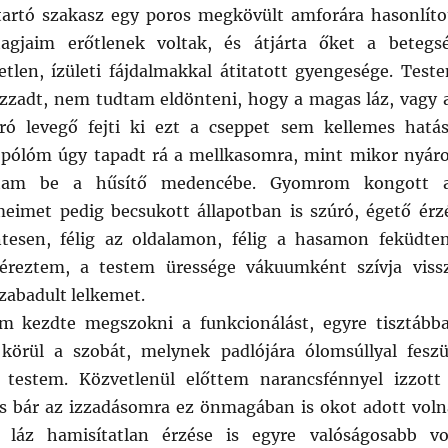
artó szakasz egy poros megkövült amforára hasonlíto
tagjaim erőtlenek voltak, és átjárta őket a betegs
etlen, ízületi fájdalmakkal átitatott gyengesége. Test
zzadt, nem tudtam eldönteni, hogy a magas láz, vagy 
rró levegő fejti ki ezt a cseppet sem kellemes hatás
 pólóm úgy tapadt rá a mellkasomra, mint mikor nyár
ttam be a hűsítő medencébe. Gyomrom kongott 
meimet pedig becsukott állapotban is szúró, égető érz
ntesen, félig az oldalamon, félig a hasamon feküdte
reztem, a testem üressége vákuumként szívja viss
zabadult lelkemet.
 kezdte megszokni a funkcionálást, egyre tisztább
örül a szobát, melynek padlójára ólomsúllyal feszü
 testem. Közvetlenül előttem narancsfénnyel izzott
és bár az izzadásomra ez önmagában is okot adott voln
láz hamisítatlan érzése is egyre valóságosabb vo