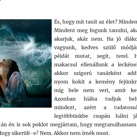
És, hogy mit tanít az élet? Minden
Mindent meg fogunk tanulni, ak
akarjuk, akár nem. Ha jó diák
vagyunk, kedves szülő módjá
példát mutat, segít, terel. 
makacsul ellenállunk a leckéne
akkor szigorú tanárként add
nyom kokit a kemény fejünkr
míg bele nem veri, amit kel
Azonban hiába tudjuk bel
mindezt, azért a tudatoss
legtöbbünkbe csupán hálni já
ztán én is sok poklot megjártam, hogy megtanulhassam
 Hogy sikerült-e? Nem. Akkor nem írnék most.