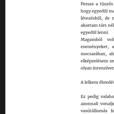
Persze a tüszős
hogy egyedül mar
létezésből, de
akartam társ né
egyedül lenni.
Magamból vol
eseményeket, 
mocsarában, ah
elképzelésem se
olyan intenzíve
A lelkem ébredés
Ez pedig valaho
azonnali vonalj
vasútállomás f