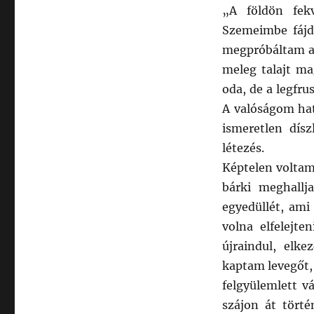
„A földön fek
Szemeimbe fájd
megpróbáltam ak
meleg talajt m
oda, de a legfru
A valóságom hat
ismeretlen dís
létezés.
Képtelen voltam
bárki meghallj
egyedüllét, ami
volna elfelejt
újraindul, elke
kaptam levegőt, 
felgyülemlett v
szájon át törté