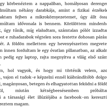
gy körbenéztem a nappaliban, homályosan derenge
lmúltam néhány darabkája, amint a fizikai érzékel
aktam fejben a mikrokörnyezetemet, úgy állt öss
 múltam idővonala is bennem. Körülöttem mindenh
k, úgy tűnik, míg elaludtam, számtalan pólót izzadt
ost e ruhadarabok végtelen sora festette dohosan párás
jét. A földön mellettem egy hevenyészetten megvete
án innen fordultam le egy óvatlan pillanatban, az alkal
 pedig egy laptop, rajta megnyitva a világ első szá
.
am, hol vagyok, és hogy mi történik velem, az
 vajon el tudok-e képzelni ennél kiábrándítóbb dolgo
l, magányosan, betegen és elhagyatottan feküdni a föld
lenül, miután kétségbeesésemben próbált
 a társasági élet illúziójába a facebook-on keresztü
éreztem magam.