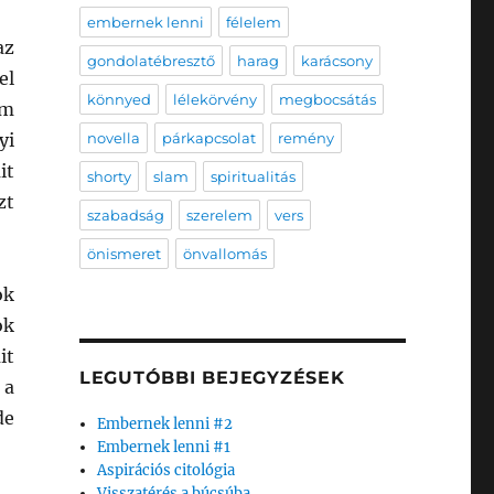
embernek lenni
félelem
az
gondolatébresztő
harag
karácsony
el
könnyed
lélekörvény
megbocsátás
em
yi
novella
párkapcsolat
remény
it
shorty
slam
spiritualitás
zt
szabadság
szerelem
vers
önismeret
önvallomás
ok
ok
it
LEGUTÓBBI BEJEGYZÉSEK
 a
de
Embernek lenni #2
Embernek lenni #1
Aspirációs citológia
Visszatérés a búcsúba