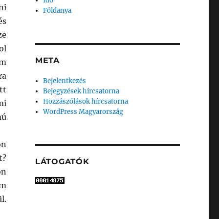
Idő
ni
Földanya
és
ze
ol
META
am
ra
Bejelentkezés
tt
Bejegyzések hírcsatorna
Hozzászólások hírcsatorna
mi
WordPress Magyarország
mú
on
t?
LÁTOGATÓK
ön
am
l.