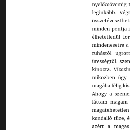
nyelőcsövemig t
leginkább. Vég
összetéveszthet
minden pontja i
élhetetlenül fo
mindenesetre a
ruhástól ugro
ürességtől, sze
kínozta. Vízszi
miközben úgy é
magába félig kis
Ahogy a szemem
láttam magam k
magatehetetlen
kandalló tüze, 
azért a magas 