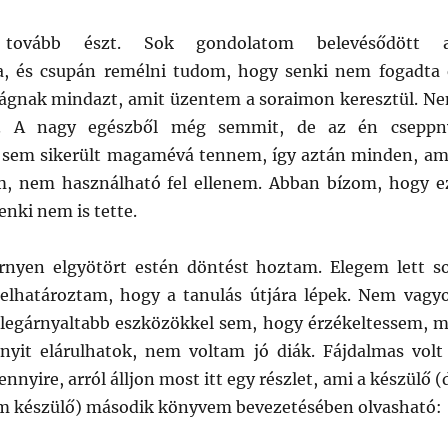
tovább észt. Sok gondolatom belevésődött 
a, és csupán remélni tudom, hogy senki nem fogadta 
ágnak mindazt, amit üzentem a soraimon keresztül. N
. A nagy egészből még semmit, de az én cseppn
 sem sikerült magamévá tennem, így aztán minden, am
, nem használható fel ellenem. Abban bízom, hogy e
nki nem is tette.
rnyen elgyötört estén döntést hoztam. Elegem lett s
elhatároztam, hogy a tanulás útjára lépek. Nem vagy
 legárnyaltabb eszközökkel sem, hogy érzékeltessem, m
nyit elárulhatok, nem voltam jó diák. Fájdalmas volt
nnyire, arról álljon most itt egy részlet, ami a készülő (
em készülő) második könyvem bevezetésében olvasható: