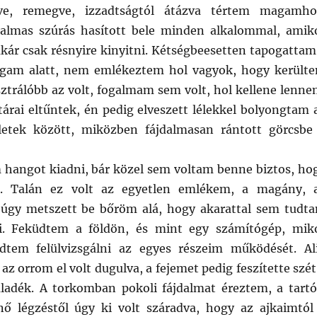
ve, remegve, izzadtságtól átázva tértem magamho
almas szúrás hasított bele minden alkalommal, amik
ár csak résnyire kinyitni. Kétségbeesetten tapogattam
agam alatt, nem emlékeztem hol vagyok, hogy került
sztrálóbb az volt, fogalmam sem volt, hol kellene lenne
árai eltűntek, én pedig elveszett lélekkel bolyongtam 
zletek között, miközben fájdalmasan rántott görcsbe
 hangot kiadni, bár közel sem voltam benne biztos, ho
a. Talán ez volt az egyetlen emlékem, a magány, 
 úgy metszett be bőröm alá, hogy akarattal sem tudt
eni. Feküdtem a földön, és mint egy számítógép, mik
zdtem felülvizsgálni az egyes részeim működését. Al
az orrom el volt dugulva, a fejemet pedig feszítette szét
áladék. A torkomban pokoli fájdalmat éreztem, a tartó
nő légzéstől úgy ki volt száradva, hogy az ajkaimtól