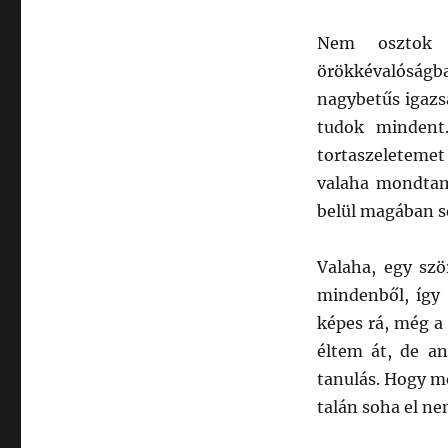
Nem osztok 
örökkévalóságb
nagybetűs igazs
tudok mindent
tortaszeletemet
valaha mondtam
belül magában se
Valaha, egy szö
mindenből, így 
képes rá, még a
éltem át, de an
tanulás. Hogy me
talán soha el n