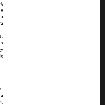
l,
 a
em
am
tt
an
gy
ig
nt
 a
n,