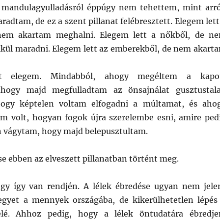
 mandulagyulladásról éppúgy nem tehettem, mint arró
adtam, de ez a szent pillanat felébresztett. Elegem lett
 nem akartam meghalni. Elegem lett a nőkből, de n
lkül maradni. Elegem lett az emberekből, de nem akart
t elegem. Mindabból, ahogy megéltem a kapo
ahogy majd megfulladtam az önsajnálat gusztustal
ogy képtelen voltam elfogadni a múltamat, és aho
m volt, hogyan fogok újra szerelembe esni, amire ped
n vágytam, hogy majd belepusztultam.
e ebben az elveszett pillanatban történt meg.
gy így van rendjén. A lélek ébredése ugyan nem jele
egyet a mennyek országába, de kikerülhetetlen lépés
elé. Ahhoz pedig, hogy a lélek öntudatára ébredje