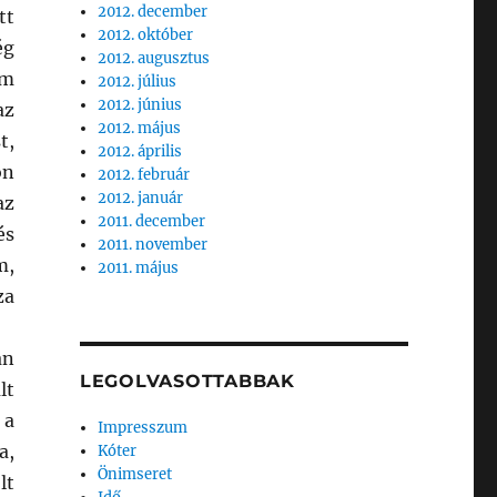
2012. december
tt
2012. október
ég
2012. augusztus
em
2012. július
2012. június
az
2012. május
t,
2012. április
on
2012. február
2012. január
az
2011. december
és
2011. november
m,
2011. május
za
an
LEGOLVASOTTABBAK
lt
 a
Impresszum
a,
Kóter
Önimseret
lt