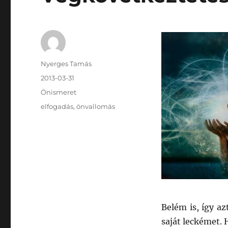
Szerző
Nyerges Tamás
Közzétéve
2013-03-31
Kategória
Önismeret
Címke
elfogadás
,
önvallomás
Belém is, így a
saját leckémet.