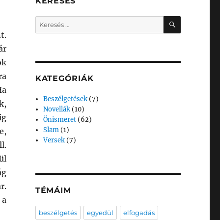
KERESÉS
KERESÉS
Keresés
a
t.
következő
ár
kifejezésre:
ok
ra
KATEGÓRIÁK
Ha
Beszélgetések
(7)
k,
Novellák
(10)
ig
Önismeret
(62)
Slam
(1)
e,
Versek
(7)
l.
ül
ág
r.
TÉMÁIM
 a
beszélgetés
egyedül
elfogadás