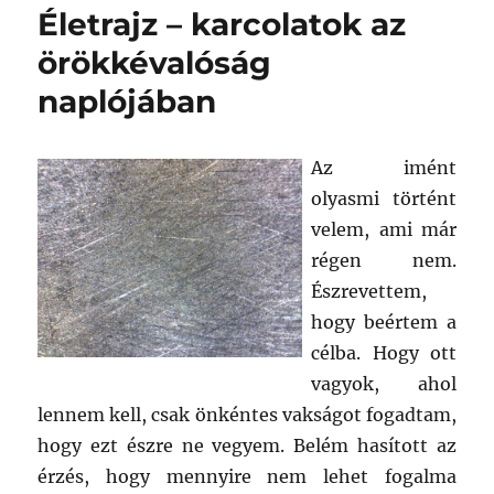
Életrajz – karcolatok az
örökkévalóság
naplójában
Az imént
olyasmi történt
velem, ami már
régen nem.
Észrevettem,
hogy beértem a
célba. Hogy ott
vagyok, ahol
lennem kell, csak önkéntes vakságot fogadtam,
hogy ezt észre ne vegyem. Belém hasított az
érzés, hogy mennyire nem lehet fogalma