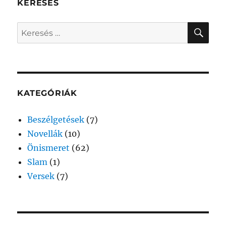
KERESÉS
KER
Keresés
a
következő
kifejezésre:
KATEGÓRIÁK
Beszélgetések
(7)
Novellák
(10)
Önismeret
(62)
Slam
(1)
Versek
(7)