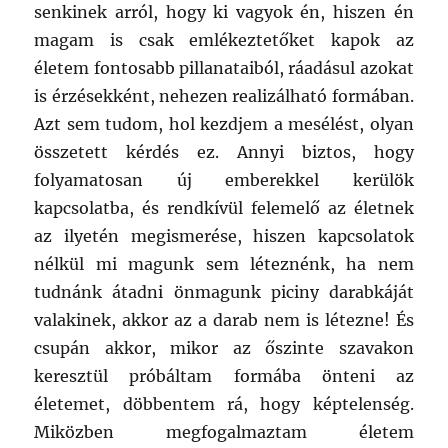
senkinek arról, hogy ki vagyok én, hiszen én
magam is csak emlékeztetőket kapok az
életem fontosabb pillanataiból, ráadásul azokat
is érzésekként, nehezen realizálható formában.
Azt sem tudom, hol kezdjem a mesélést, olyan
összetett kérdés ez. Annyi biztos, hogy
folyamatosan új emberekkel kerülök
kapcsolatba, és rendkívül felemelő az életnek
az ilyetén megismerése, hiszen kapcsolatok
nélkül mi magunk sem léteznénk, ha nem
tudnánk átadni önmagunk piciny darabkáját
valakinek, akkor az a darab nem is létezne! És
csupán akkor, mikor az őszinte szavakon
keresztül próbáltam formába önteni az
életemet, döbbentem rá, hogy képtelenség.
Miközben megfogalmaztam életem