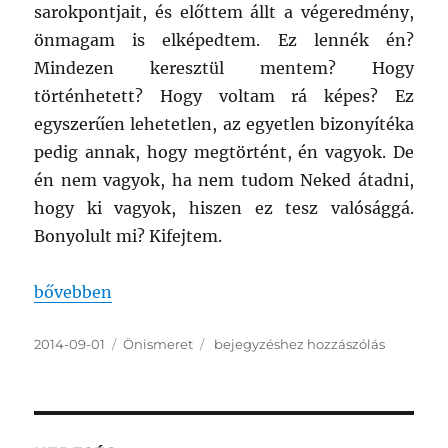
sarokpontjait, és előttem állt a végeredmény,
önmagam is elképedtem. Ez lennék én?
Mindezen keresztül mentem? Hogy
történhetett? Hogy voltam rá képes? Ez
egyszerűen lehetetlen, az egyetlen bizonyítéka
pedig annak, hogy megtörtént, én vagyok. De
én nem vagyok, ha nem tudom Neked átadni,
hogy ki vagyok, hiszen ez tesz valósággá.
Bonyolult mi? Kifejtem.
„Életrajz – karcolatok az örökkévalóság naplójában
bővebben
Közzétéve
Kategória
Életrajz
2014-09-01
Önismeret
bejegyzéshez hozzászólás
–
karcolatok
az
örökkévalóság
naplójában