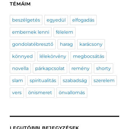
TÉMÁIM
beszélgetés
egyedül
elfogadás
embernek lenni
félelem
gondolatébresztő
harag
karácsony
könnyed
lélekörvény
megbocsátás
novella
párkapcsolat
remény
shorty
slam
spiritualitás
szabadság
szerelem
vers
önismeret
önvallomás
LEGUTÓBBI BEJEGYZÉSEK