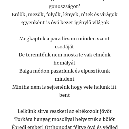
gonoszságot?
Erdők, mezők, folyók, lények, rétek és virágok
Egyenként is óvó kezet igénylő világok
Megkaptuk a paradicsom minden szent
csodáját
De teremtőnk nem mosta le vak elménk
homályát
Balga módon pazarlunk és elpusztítunk
mindent
Mintha nem is sejtenénk hogy vele halunk itt
bent
Lelkünk sírva reszketi az eltékozolt jövőt
Torkára hanyag mosollyal helyeztük a bölőt
Ébredj ember! Otthonodat féltve óvd és védjed