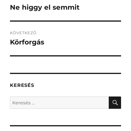
navigáció
Ne higgy el semmit
Korábbi
bejegyzés:
KÖVETKEZŐ
Körforgás
Következő
bejegyzés:
KERESÉS
KER
Keresés
a
következő
kifejezésre: