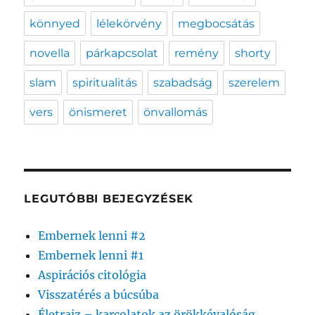
könnyed
lélekörvény
megbocsátás
novella
párkapcsolat
remény
shorty
slam
spiritualitás
szabadság
szerelem
vers
önismeret
önvallomás
LEGUTÓBBI BEJEGYZÉSEK
Embernek lenni #2
Embernek lenni #1
Aspirációs citológia
Visszatérés a búcsúba
Életrajz – karcolatok az örökkévalóság