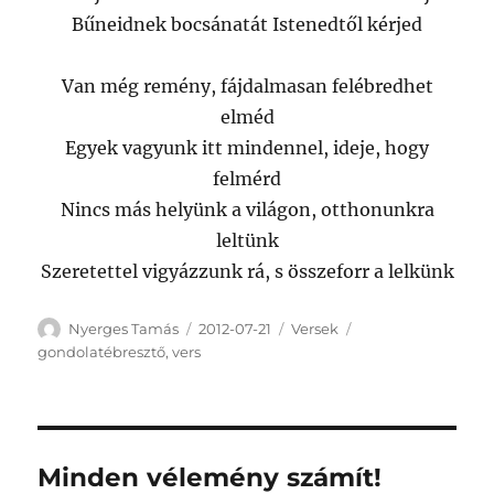
Bűneidnek bocsánatát Istenedtől kérjed
Van még remény, fájdalmasan felébredhet
elméd
Egyek vagyunk itt mindennel, ideje, hogy
felmérd
Nincs más helyünk a világon, otthonunkra
leltünk
Szeretettel vigyázzunk rá, s összeforr a lelkünk
Szerző
Közzétéve
Kategória
Címke
Nyerges Tamás
2012-07-21
Versek
gondolatébresztő
,
vers
Minden vélemény számít!