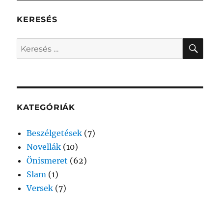
KERESÉS
KER
Keresés
a
következő
kifejezésre:
KATEGÓRIÁK
Beszélgetések
(7)
Novellák
(10)
Önismeret
(62)
Slam
(1)
Versek
(7)