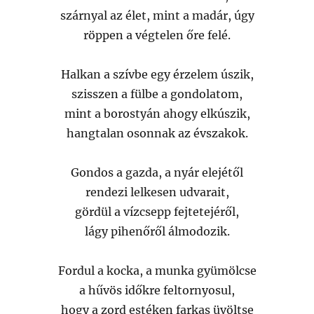
szárnyal az élet, mint a madár, úgy
röppen a végtelen őre felé.
Halkan a szívbe egy érzelem úszik,
szisszen a fülbe a gondolatom,
mint a borostyán ahogy elkúszik,
hangtalan osonnak az évszakok.
Gondos a gazda, a nyár elejétől
rendezi lelkesen udvarait,
gördül a vízcsepp fejtetejéről,
lágy pihenőről álmodozik.
Fordul a kocka, a munka gyümölcse
a hűvös időkre feltornyosul,
hogy a zord estéken farkas üvöltse