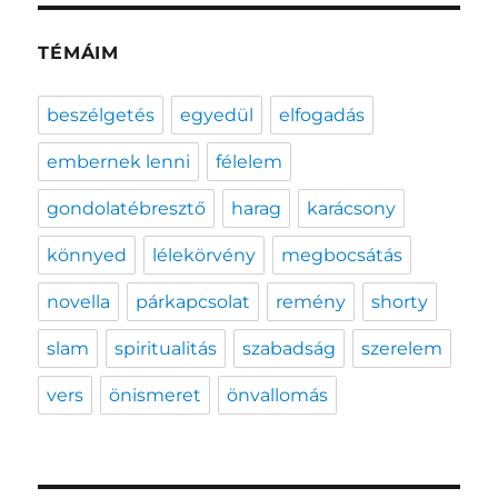
TÉMÁIM
beszélgetés
egyedül
elfogadás
embernek lenni
félelem
gondolatébresztő
harag
karácsony
könnyed
lélekörvény
megbocsátás
novella
párkapcsolat
remény
shorty
slam
spiritualitás
szabadság
szerelem
vers
önismeret
önvallomás